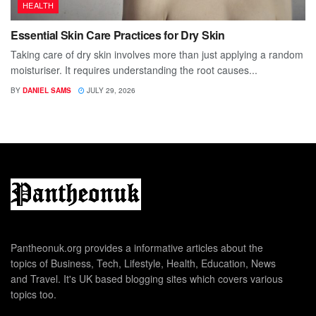
HEALTH
Essential Skin Care Practices for Dry Skin
Taking care of dry skin involves more than just applying a random
moisturiser. It requires understanding the root causes...
BY
DANIEL SAMS
JULY 29, 2026
Pantheonuk.org provides a informative articles about the
topics of Business, Tech, Lifestyle, Health, Education, News
and Travel. It's UK based blogging sites which covers various
topics too.