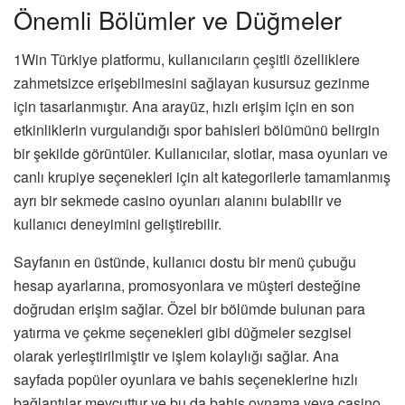
Önemli Bölümler ve Düğmeler
1Win Türkiye platformu, kullanıcıların çeşitli özelliklere
zahmetsizce erişebilmesini sağlayan kusursuz gezinme
için tasarlanmıştır. Ana arayüz, hızlı erişim için en son
etkinliklerin vurgulandığı spor bahisleri bölümünü belirgin
bir şekilde görüntüler. Kullanıcılar, slotlar, masa oyunları ve
canlı krupiye seçenekleri için alt kategorilerle tamamlanmış
ayrı bir sekmede casino oyunları alanını bulabilir ve
kullanıcı deneyimini geliştirebilir.
Sayfanın en üstünde, kullanıcı dostu bir menü çubuğu
hesap ayarlarına, promosyonlara ve müşteri desteğine
doğrudan erişim sağlar. Özel bir bölümde bulunan para
yatırma ve çekme seçenekleri gibi düğmeler sezgisel
olarak yerleştirilmiştir ve işlem kolaylığı sağlar. Ana
sayfada popüler oyunlara ve bahis seçeneklerine hızlı
bağlantılar mevcuttur ve bu da bahis oynama veya casino