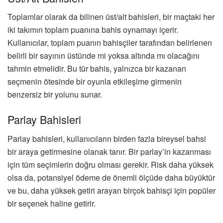
Toplamlar olarak da bilinen üst/alt bahisleri, bir maçtaki her
iki takımın toplam puanına bahis oynamayı içerir.
Kullanıcılar, toplam puanın bahisçiler tarafından belirlenen
belirli bir sayının üstünde mi yoksa altında mı olacağını
tahmin etmelidir. Bu tür bahis, yalnızca bir kazanan
seçmenin ötesinde bir oyunla etkileşime girmenin
benzersiz bir yolunu sunar.
Parlay Bahisleri
Parlay bahisleri, kullanıcıların birden fazla bireysel bahsi
bir araya getirmesine olanak tanır. Bir parlay’in kazanması
için tüm seçimlerin doğru olması gerekir. Risk daha yüksek
olsa da, potansiyel ödeme de önemli ölçüde daha büyüktür
ve bu, daha yüksek getiri arayan birçok bahisçi için popüler
bir seçenek haline getirir.