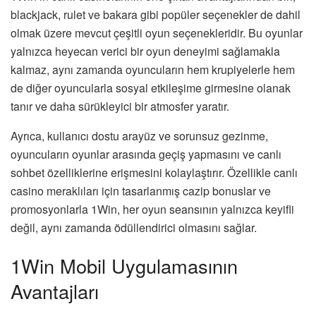
blackjack, rulet ve bakara gibi popüler seçenekler de dahil
olmak üzere mevcut çeşitli oyun seçenekleridir. Bu oyunlar
yalnızca heyecan verici bir oyun deneyimi sağlamakla
kalmaz, aynı zamanda oyuncuların hem krupiyelerle hem
de diğer oyuncularla sosyal etkileşime girmesine olanak
tanır ve daha sürükleyici bir atmosfer yaratır.
Ayrıca, kullanıcı dostu arayüz ve sorunsuz gezinme,
oyuncuların oyunlar arasında geçiş yapmasını ve canlı
sohbet özelliklerine erişmesini kolaylaştırır. Özellikle canlı
casino meraklıları için tasarlanmış cazip bonuslar ve
promosyonlarla 1Win, her oyun seansının yalnızca keyifli
değil, aynı zamanda ödüllendirici olmasını sağlar.
1Win Mobil Uygulamasının
Avantajları