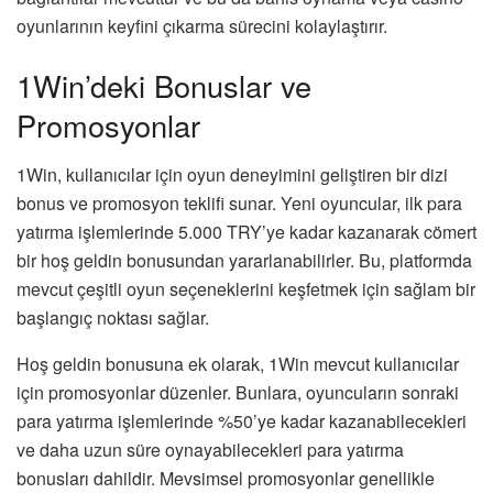
oyunlarının keyfini çıkarma sürecini kolaylaştırır.
1Win’deki Bonuslar ve
Promosyonlar
1Win, kullanıcılar için oyun deneyimini geliştiren bir dizi
bonus ve promosyon teklifi sunar. Yeni oyuncular, ilk para
yatırma işlemlerinde 5.000 TRY’ye kadar kazanarak cömert
bir hoş geldin bonusundan yararlanabilirler. Bu, platformda
mevcut çeşitli oyun seçeneklerini keşfetmek için sağlam bir
başlangıç ​​noktası sağlar.
Hoş geldin bonusuna ek olarak, 1Win mevcut kullanıcılar
için promosyonlar düzenler. Bunlara, oyuncuların sonraki
para yatırma işlemlerinde %50’ye kadar kazanabilecekleri
ve daha uzun süre oynayabilecekleri para yatırma
bonusları dahildir. Mevsimsel promosyonlar genellikle