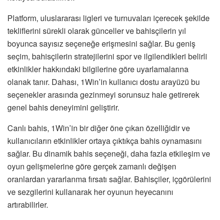
Platform, uluslararası ligleri ve turnuvaları içerecek şekilde
tekliflerini sürekli olarak günceller ve bahisçilerin yıl
boyunca sayısız seçeneğe erişmesini sağlar. Bu geniş
seçim, bahisçilerin stratejilerini spor ve ilgilendikleri belirli
etkinlikler hakkındaki bilgilerine göre uyarlamalarına
olanak tanır. Dahası, 1Win’in kullanıcı dostu arayüzü bu
seçenekler arasında gezinmeyi sorunsuz hale getirerek
genel bahis deneyimini geliştirir.
Canlı bahis, 1Win’in bir diğer öne çıkan özelliğidir ve
kullanıcıların etkinlikler ortaya çıktıkça bahis oynamasını
sağlar. Bu dinamik bahis seçeneği, daha fazla etkileşim ve
oyun gelişmelerine göre gerçek zamanlı değişen
oranlardan yararlanma fırsatı sağlar. Bahisçiler, içgörülerini
ve sezgilerini kullanarak her oyunun heyecanını
artırabilirler.