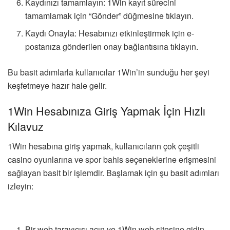
Kaydınızı tamamlayın: 1Win kayıt sürecini
tamamlamak için “Gönder” düğmesine tıklayın.
Kaydı Onayla: Hesabınızı etkinleştirmek için e-
postanıza gönderilen onay bağlantısına tıklayın.
Bu basit adımlarla kullanıcılar 1Win’in sunduğu her şeyi
keşfetmeye hazır hale gelir.
1Win Hesabınıza Giriş Yapmak İçin Hızlı
Kılavuz
1Win hesabına giriş yapmak, kullanıcıların çok çeşitli
casino oyunlarına ve spor bahis seçeneklerine erişmesini
sağlayan basit bir işlemdir. Başlamak için şu basit adımları
izleyin:
Bir web tarayıcısı açın ve 1Win web sitesine gidin.