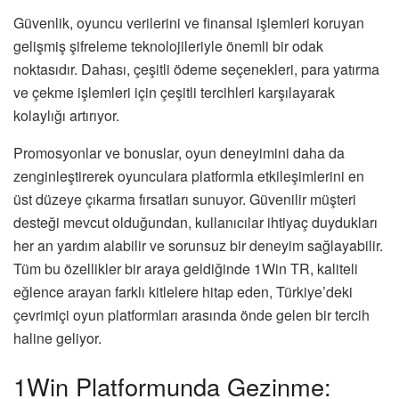
Güvenlik, oyuncu verilerini ve finansal işlemleri koruyan
gelişmiş şifreleme teknolojileriyle önemli bir odak
noktasıdır. Dahası, çeşitli ödeme seçenekleri, para yatırma
ve çekme işlemleri için çeşitli tercihleri ​​karşılayarak
kolaylığı artırıyor.
Promosyonlar ve bonuslar, oyun deneyimini daha da
zenginleştirerek oyunculara platformla etkileşimlerini en
üst düzeye çıkarma fırsatları sunuyor. Güvenilir müşteri
desteği mevcut olduğundan, kullanıcılar ihtiyaç duydukları
her an yardım alabilir ve sorunsuz bir deneyim sağlayabilir.
Tüm bu özellikler bir araya geldiğinde 1Win TR, kaliteli
eğlence arayan farklı kitlelere hitap eden, Türkiye’deki
çevrimiçi oyun platformları arasında önde gelen bir tercih
haline geliyor.
1Win Platformunda Gezinme: