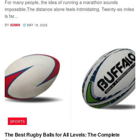
For many people, the idea of running a marathon sounds
impossible.The distance alone feels intimidating. Twenty-six miles
is far...
BY
ADMIN
MAY 18, 2026
SPORTS
The Best Rugby Balls for All Levels: The Complete