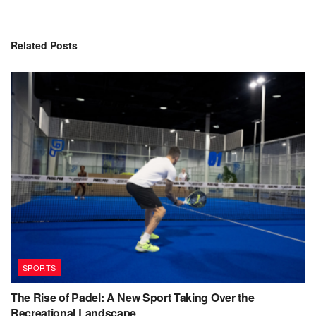
Related
Posts
SPORTS
The Rise of Padel: A New Sport Taking Over the
Recreational Landscape