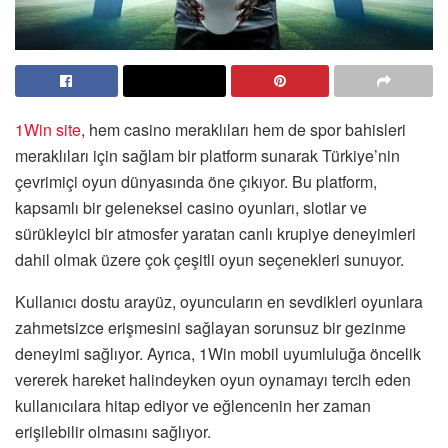
1Win site
, hem casino meraklıları hem de spor bahisleri
meraklıları için sağlam bir platform sunarak Türkiye’nin
çevrimiçi oyun dünyasında öne çıkıyor. Bu platform,
kapsamlı bir geleneksel casino oyunları, slotlar ve
sürükleyici bir atmosfer yaratan canlı krupiye deneyimleri
dahil olmak üzere çok çeşitli oyun seçenekleri sunuyor.
Kullanıcı dostu arayüz, oyuncuların en sevdikleri oyunlara
zahmetsizce erişmesini sağlayan sorunsuz bir gezinme
deneyimi sağlıyor. Ayrıca, 1Win mobil uyumluluğa öncelik
vererek hareket halindeyken oyun oynamayı tercih eden
kullanıcılara hitap ediyor ve eğlencenin her zaman
erişilebilir olmasını sağlıyor.