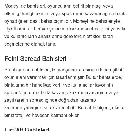
Moneyline bahisleri, oyuncuların belirli bir maçı veya
etkinliği hangi takımın veya sporcunun kazanacağına bahis
oynadığı en basit bahis biçimidir. Moneyline bahisleriyle
ilişkili oranlar, her yarışmacının kazanma olasılığını yansıtır
ve kullanıcıların analizlerine göre tercih ettikleri tarafı
seçmelerine olanak tanır.
Point Spread Bahisleri
Point spread bahisleri, iki yarışmacı arasında daha eşit bir
oyun alanı yaratmak için tasarlanmıştır. Bu tür bahislerde,
bir takıma bir handikap verilir ve kullanıcılar favorinin
spread’den daha fazla kazanıp kazanmayacağına veya
zayıf tarafın spread içinde doğrudan kazanıp
kazanmayacağına karar vermelidir. Bu bahis biçimi, ekstra
bir strateji ve heyecan katmanı ekler.
Üst/Alt Bahisleri